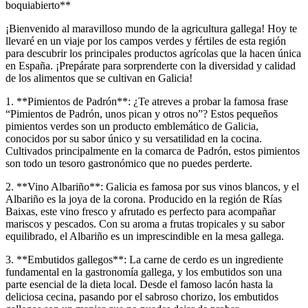
boquiabierto**
¡Bienvenido al maravilloso mundo de la agricultura gallega! Hoy te
llevaré en un viaje por los campos verdes y fértiles de esta región
para descubrir los principales productos agrícolas que la hacen única
en España. ¡Prepárate para sorprenderte con la diversidad y calidad
de los alimentos que se cultivan en Galicia!
1. **Pimientos de Padrón**: ¿Te atreves a probar la famosa frase
“Pimientos de Padrón, unos pican y otros no”? Estos pequeños
pimientos verdes son un producto emblemático de Galicia,
conocidos por su sabor único y su versatilidad en la cocina.
Cultivados principalmente en la comarca de Padrón, estos pimientos
son todo un tesoro gastronómico que no puedes perderte.
2. **Vino Albariño**: Galicia es famosa por sus vinos blancos, y el
Albariño es la joya de la corona. Producido en la región de Rías
Baixas, este vino fresco y afrutado es perfecto para acompañar
mariscos y pescados. Con su aroma a frutas tropicales y su sabor
equilibrado, el Albariño es un imprescindible en la mesa gallega.
3. **Embutidos gallegos**: La carne de cerdo es un ingrediente
fundamental en la gastronomía gallega, y los embutidos son una
parte esencial de la dieta local. Desde el famoso lacón hasta la
deliciosa cecina, pasando por el sabroso chorizo, los embutidos