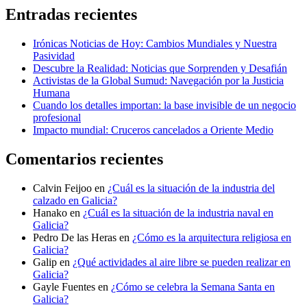
Entradas recientes
Irónicas Noticias de Hoy: Cambios Mundiales y Nuestra
Pasividad
Descubre la Realidad: Noticias que Sorprenden y Desafián
Activistas de la Global Sumud: Navegación por la Justicia
Humana
Cuando los detalles importan: la base invisible de un negocio
profesional
Impacto mundial: Cruceros cancelados a Oriente Medio
Comentarios recientes
Calvin Feijoo
en
¿Cuál es la situación de la industria del
calzado en Galicia?
Hanako
en
¿Cuál es la situación de la industria naval en
Galicia?
Pedro De las Heras
en
¿Cómo es la arquitectura religiosa en
Galicia?
Galip
en
¿Qué actividades al aire libre se pueden realizar en
Galicia?
Gayle Fuentes
en
¿Cómo se celebra la Semana Santa en
Galicia?