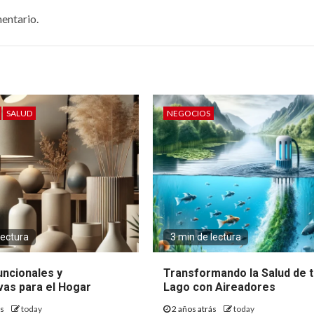
entario.
SALUD
NEGOCIOS
lectura
3 min de lectura
uncionales y
Transformando la Salud de 
vas para el Hogar
Lago con Aireadores
ás
today
2 años atrás
today