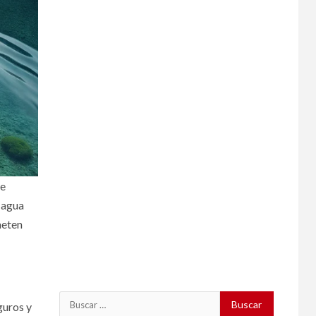
ue
 agua
meten
Buscar:
guros y