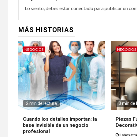
Lo siento, debes estar
conectado
para publicar un com
MÁS HISTORIAS
NEGOCIOS
NEGOCIOS
2 min de lectura
3 min de 
Cuando los detalles importan: la
Piezas F
base invisible de un negocio
Decorati
profesional
2 años atr