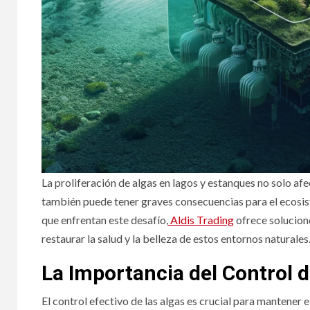
La proliferación de algas en lagos y estanques no solo afe
también puede tener graves consecuencias para el ecosis
que enfrentan este desafío,
Aldis Trading
ofrece solucion
restaurar la salud y la belleza de estos entornos naturales
La Importancia del Control 
El control efectivo de las algas es crucial para mantener 