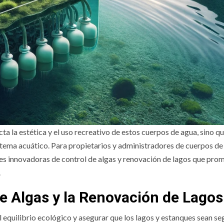
cta la estética y el uso recreativo de estos cuerpos de agua, sino q
tema acuático. Para propietarios y administradores de cuerpos de
es innovadoras de control de algas y renovación de lagos que pro
.
de Algas y la Renovación de Lagos
el equilibrio ecológico y asegurar que los lagos y estanques sean se