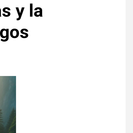
s y la
agos