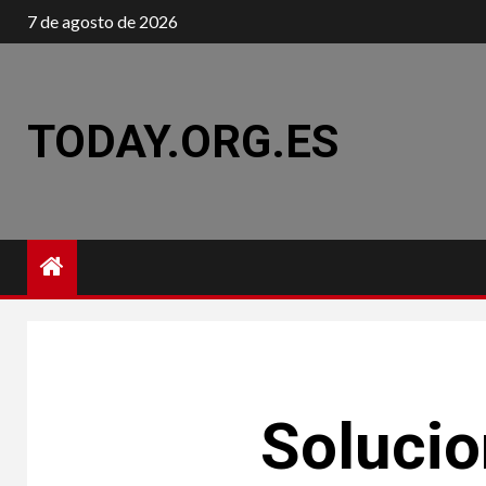
Saltar
7 de agosto de 2026
al
contenido
TODAY.ORG.ES
Solucio