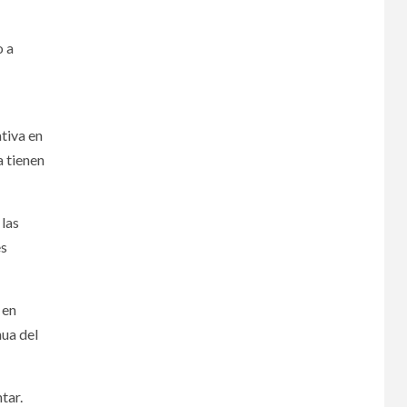
o a
ativa en
a tienen
 las
es
 en
nua del
tar.