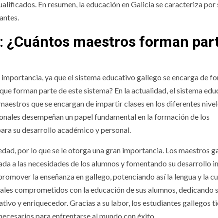
lificados. En resumen, la educación en Galicia se caracteriza por 
antes.
o: ¿Cuántos maestros forman par
n importancia, ya que el sistema educativo gallego se encarga de f
que forman parte de este sistema? En la actualidad, el sistema edu
estros que se encargan de impartir clases en los diferentes nive
sionales desempeñan un papel fundamental en la formación de los
ara su desarrollo académico y personal.
iedad, por lo que se le otorga una gran importancia. Los maestros g
ada a las necesidades de los alumnos y fomentando su desarrollo in
romover la enseñanza en gallego, potenciando así la lengua y la cu
onales comprometidos con la educación de sus alumnos, dedicando 
tivo y enriquecedor. Gracias a su labor, los estudiantes gallegos ti
necesarios para enfrentarse al mundo con éxito.