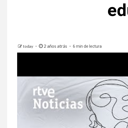
ed
2 años atrás
today
6 min de lectura