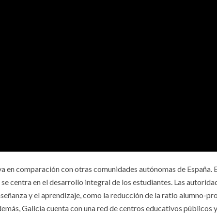
itiva en comparación con otras comunidades autónomas de España. 
e centra en el desarrollo integral de los estudiantes. Las autorida
eñanza y el aprendizaje, como la reducción de la ratio alumno-pr
emás, Galicia cuenta con una red de centros educativos públicos 