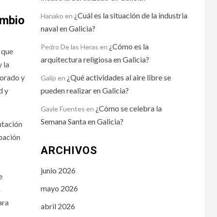
¿Cuál es la situación de la industria
Hanako
en
ambio
naval en Galicia?
¿Cómo es la
Pedro De las Heras
en
 que
arquitectura religiosa en Galicia?
 la
¿Qué actividades al aire libre se
sorado y
Galip
en
pueden realizar en Galicia?
d y
¿Cómo se celebra la
Gayle Fuentes
en
Semana Santa en Galicia?
ntación
ipación
ARCHIVOS
junio 2026
e
mayo 2026
a
ara
abril 2026