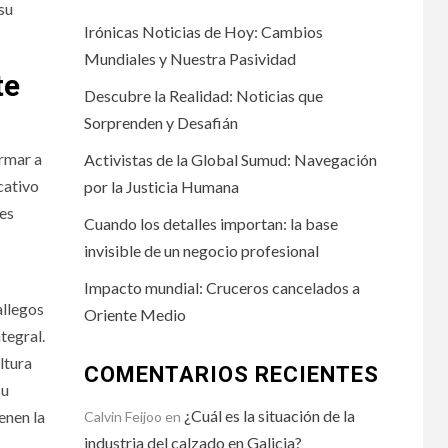
su
Irónicas Noticias de Hoy: Cambios
Mundiales y Nuestra Pasividad
te
Descubre la Realidad: Noticias que
Sorprenden y Desafián
ormar a
Activistas de la Global Sumud: Navegación
cativo
por la Justicia Humana
les
Cuando los detalles importan: la base
invisible de un negocio profesional
Impacto mundial: Cruceros cancelados a
allegos
Oriente Medio
tegral.
ltura
COMENTARIOS RECIENTES
su
¿Cuál es la situación de la
enen la
Calvin Feijoo
en
industria del calzado en Galicia?