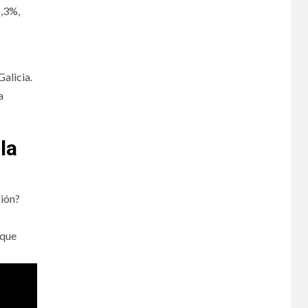
5,3%,
alicia.
a
la
gión?
 que