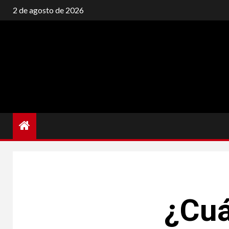
Saltar
2 de agosto de 2026
al
contenido
TODAY.ORG.ES
¿Cuá