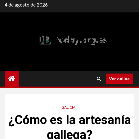
Saltar
4 de agosto de 2026
al
contenido
TODAY.ORG.ES
Ver online
GALICIA
¿Cómo es la artesanía
gallega?