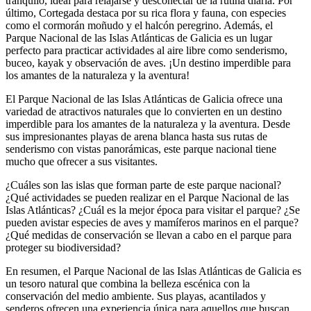
tranquilo, ideal para relajarse y desconectar de la rutina diaria. Por
último, Cortegada destaca por su rica flora y fauna, con especies
como el cormorán moñudo y el halcón peregrino. Además, el
Parque Nacional de las Islas Atlánticas de Galicia es un lugar
perfecto para practicar actividades al aire libre como senderismo,
buceo, kayak y observación de aves. ¡Un destino imperdible para
los amantes de la naturaleza y la aventura!
El Parque Nacional de las Islas Atlánticas de Galicia ofrece una
variedad de atractivos naturales que lo convierten en un destino
imperdible para los amantes de la naturaleza y la aventura. Desde
sus impresionantes playas de arena blanca hasta sus rutas de
senderismo con vistas panorámicas, este parque nacional tiene
mucho que ofrecer a sus visitantes.
¿Cuáles son las islas que forman parte de este parque nacional?
¿Qué actividades se pueden realizar en el Parque Nacional de las
Islas Atlánticas? ¿Cuál es la mejor época para visitar el parque? ¿Se
pueden avistar especies de aves y mamíferos marinos en el parque?
¿Qué medidas de conservación se llevan a cabo en el parque para
proteger su biodiversidad?
En resumen, el Parque Nacional de las Islas Atlánticas de Galicia es
un tesoro natural que combina la belleza escénica con la
conservación del medio ambiente. Sus playas, acantilados y
senderos ofrecen una experiencia única para aquellos que buscan