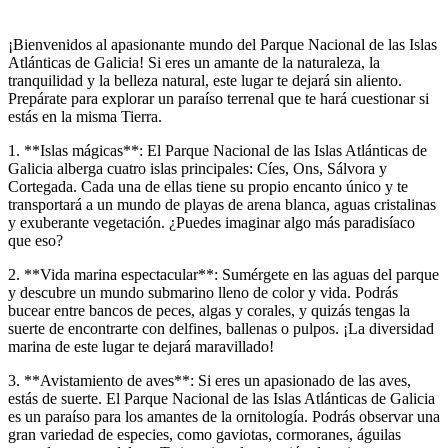
¡Bienvenidos al apasionante mundo del Parque Nacional de las Islas
Atlánticas de Galicia! Si eres un amante de la naturaleza, la
tranquilidad y la belleza natural, este lugar te dejará sin aliento.
Prepárate para explorar un paraíso terrenal que te hará cuestionar si
estás en la misma Tierra.
1. **Islas mágicas**: El Parque Nacional de las Islas Atlánticas de
Galicia alberga cuatro islas principales: Cíes, Ons, Sálvora y
Cortegada. Cada una de ellas tiene su propio encanto único y te
transportará a un mundo de playas de arena blanca, aguas cristalinas
y exuberante vegetación. ¿Puedes imaginar algo más paradisíaco
que eso?
2. **Vida marina espectacular**: Sumérgete en las aguas del parque
y descubre un mundo submarino lleno de color y vida. Podrás
bucear entre bancos de peces, algas y corales, y quizás tengas la
suerte de encontrarte con delfines, ballenas o pulpos. ¡La diversidad
marina de este lugar te dejará maravillado!
3. **Avistamiento de aves**: Si eres un apasionado de las aves,
estás de suerte. El Parque Nacional de las Islas Atlánticas de Galicia
es un paraíso para los amantes de la ornitología. Podrás observar una
gran variedad de especies, como gaviotas, cormoranes, águilas