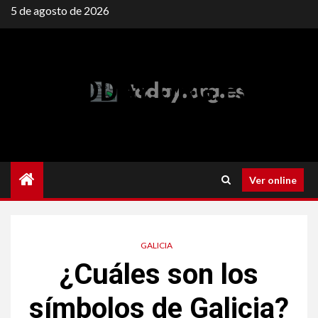
Saltar
5 de agosto de 2026
al
contenido
TODAY.ORG.ES
Ver online
GALICIA
¿Cuáles son los
símbolos de Galicia?