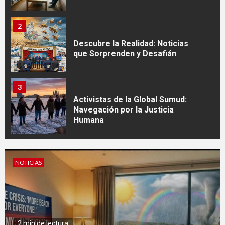
2
Descubre la Realidad: Noticias
que Sorprenden y Desafián
3
Activistas de la Global Sumud:
Navegación por la Justicia
Humana
4
Cuando los detalles importan:
NOTICIAS
la base invisible de un negocio
profesional
5
2 min de lectura