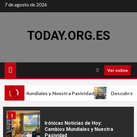
Saltar
3
7 de agosto de 2026
Activistas de la Global Sumud:
al
Navegación por la Justicia
contenido
Humana
TODAY.ORG.ES
4
Cuando los detalles importan:
la base invisible de un negocio
profesional
Ver online
5
Impacto mundial: Cruceros
mbios Mundiales y Nuestra Pasividad
Descubre la Real
cancelados a Oriente Medio
1
Irónicas Noticias de Hoy:
Cambios Mundiales y Nuestra
Pasividad