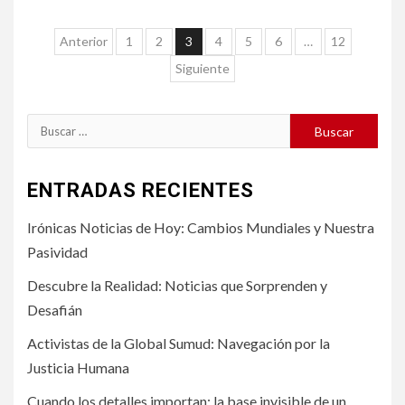
Paginación
Anterior
1
2
3
4
5
6
…
12
de
Siguiente
entradas
Buscar:
ENTRADAS RECIENTES
Irónicas Noticias de Hoy: Cambios Mundiales y Nuestra
Pasividad
Descubre la Realidad: Noticias que Sorprenden y
Desafián
Activistas de la Global Sumud: Navegación por la
Justicia Humana
Cuando los detalles importan: la base invisible de un